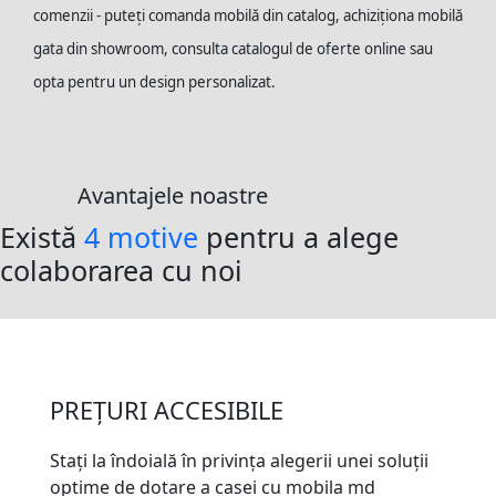
comenzii - puteți comanda mobilă din catalog, achiziționa mobilă
gata din showroom, consulta catalogul de oferte online sau
opta pentru un design personalizat.
Avantajele noastre
Există
4 motive
pentru a alege
colaborarea cu noi
Alegerea unui producător potrivit este un pas important în
achiziționarea oricărui produs sau serviciu, inclusiv a
mobilierului. Calitatea, fiabilitatea și unicitatea produsului
PREȚURI ACCESIBILE
depind de compania care îl produce. Tocmai din acest
considerent, alegerea unui producător sigur posedă o
Stați la îndoială în privința alegerii unei soluții
importanță majoră.
optime de dotare a casei cu mobila md