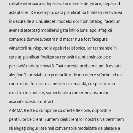
calitate inferioară și depășesc termenele de livrare, depășind
așteptările. De exemplu, dacă planificați să finalizați renovarea
în decurs de 2 luni, alegeți modelul dorit din catalog, faceți un
avans și așteptați mobilierul gata într-o lună, apoi aflați că
comanda dumneavoastră nici măcar nu a fost începută,
vânzătorii nu răspund la apeluri telefonice, iar termenele în
care ați planificat finalizarea renovării sunt amânate pe o
perioadă nedeterminată. Toate aceste probleme pot fi evitate
alegând în prealabil un producător de încredere și încheind un
contract de furnizare a mobilei la comandă, cu specificarea
exactă a termenilor, sumei finale a comenzii și riscurilor
asociate acestui contract.
ARAMA R este o companie cu oferte flexibile, disponibile
pentru orice client. Suntem loiali clienților noștri și vă permitem
să alegeți singuri cea mai convenabilă modalitate de plasare a