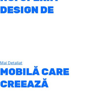
DESIGN DE
BUCĂTĂRIE
Avem peste 20 de ani de experiență în
designul și producția de mobilă.
Mai Detaliat
MOBILĂ CARE
CREEAZĂ
CONFORT