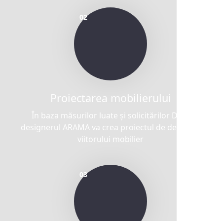
Proiectarea mobilierului
În baza măsurilor luate și solicitărilor Dvs.,
designerul ARAMA va crea proiectul de design al
viitorului mobilier