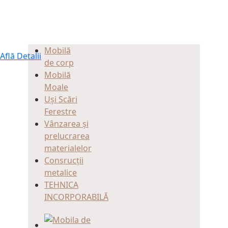
Peste 60 de modele de canapele și fotolii,
în peste 1000 de culori.
Mobilă
Află Detalii
de corp
Mobilă
Moale
Uși Scări
Ferestre
Vânzarea și
prelucrarea
materialelor
Consrucții
metalice
TEHNICA
INCORPORABILĂ