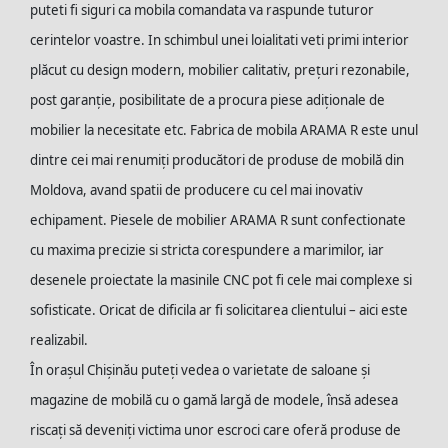
puteti fi siguri ca mobila comandata va raspunde tuturor
cerintelor voastre. In schimbul unei loialitati veti primi interior
plăcut cu design modern, mobilier calitativ, prețuri rezonabile,
post garanție, posibilitate de a procura piese adiționale de
mobilier la necesitate etc. Fabrica de mobila ARAMA R este unul
dintre cei mai renumiți producători de produse de mobilă din
Moldova, avand spatii de producere cu cel mai inovativ
echipament. Piesele de mobilier ARAMA R sunt confectionate
cu maxima precizie si stricta corespundere a marimilor, iar
desenele proiectate la masinile CNC pot fi cele mai complexe si
sofisticate. Oricat de dificila ar fi solicitarea clientului – aici este
realizabil.
În orașul Chișinău puteți vedea o varietate de saloane și
magazine de mobilă cu o gamă largă de modele, însă adesea
riscați să deveniți victima unor escroci care oferă produse de