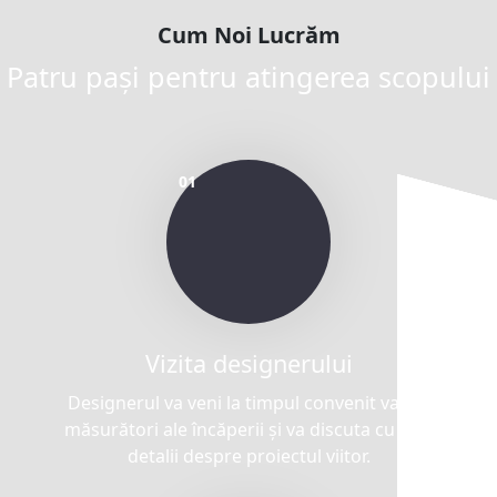
Cum Noi Lucrăm
Patru pași pentru atingerea scopului
Vizita designerului
Designerul va veni la timpul convenit va lua
măsurători ale încăperii și va discuta cu dvs.
detalii despre proiectul viitor.