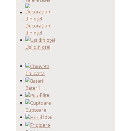
Decorațiuni
din oțel
Uși din oțel
Chiuveta
Baterii
Plite
Cuptoare
Hote