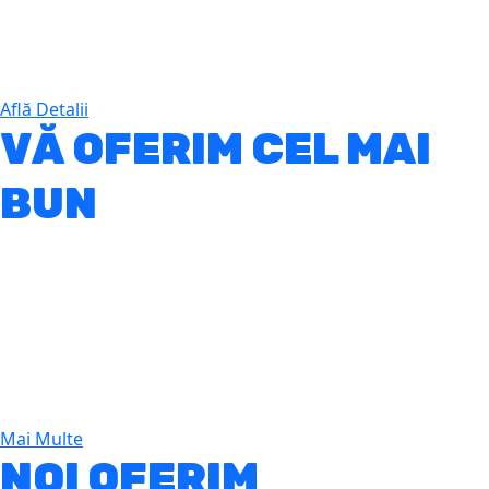
Quartz în 40 de culori disponibil în foi
sau blaturi gata făcute.
Află Detalii
VĂ OFERIM CEL MAI
BUN
LIVING
Spațios, luminos, elegant, confortabil, funcțional, elegant,
primitor și bine echipat.
Mai Multe
NOI OFERIM