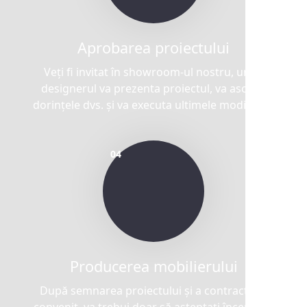
Aprobarea proiectului
Veți fi invitat în showroom-ul nostru, unde
designerul va prezenta proiectul, va asculta
dorințele dvs. și va executa ultimele modificări.
Producerea mobilierului
După semnarea proiectului și a contractului
convenit, va trebui doar să așteptați începerea