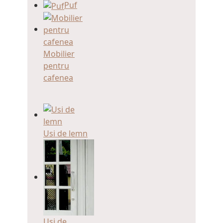
Puf
Mobilier
pentru
cafenea
Usi de lemn
Usi de