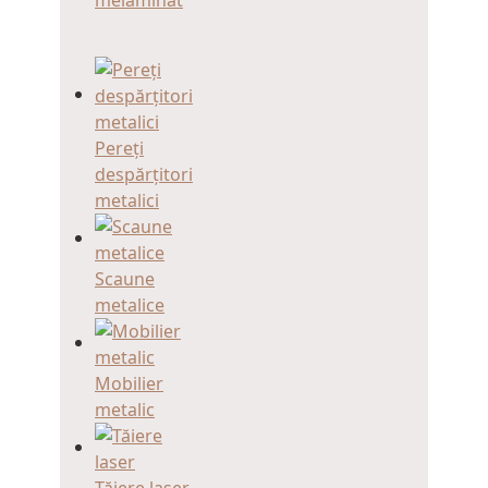
Pereți
despărțitori
metalici
Scaune
metalice
Mobilier
metalic
Tăiere laser