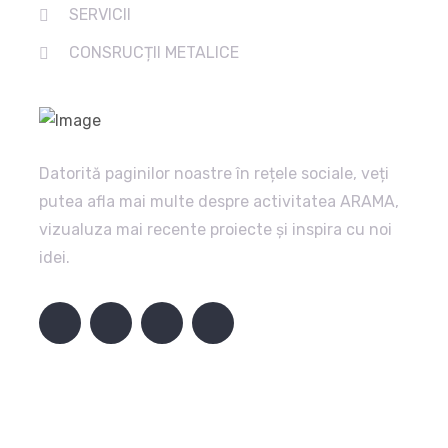
SERVICII
CONSRUCȚII METALICE
Datorită paginilor noastre în rețele sociale, veți
putea afla mai multe despre activitatea ARAMA,
vizualuza mai recente proiecte și inspira cu noi
idei.