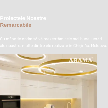
Proiectele Noastre
Remarcabile
Cu mândrie dorim să vă prezentăm cele mai bune lucrări
ale noastre, multe dintre ele realizate în Chișinău, Moldova.