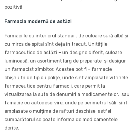
pozitivă.
Farmacia modernă de astăzi
Farmaciile cu interiorul standart de culoare sură albă și
cu miros de spital sînt deja în trecut. Unitățile
farmaceutice de astăzi – un designe diferit, culoare
luminoasă, un asortiment larg de preparate și desigur
un farmacist zîmbitor. Acestea pot fi - farmacie
obișnuită de tip cu polițe, unde sînt amplasate vitrinele
farmaceutice pentru farmacii, care permit la
vizualizarea la sute de denumiri a medicamentelor, sau
famacie cu autodeservire, unde pe perimetrul sălii sînt
amplasate o mulțime de rafturi deschise, astfel
cumpărătorul se poate informa de medicamentele
dorite.