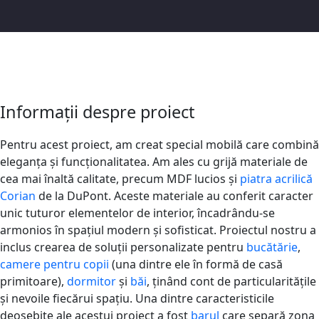
Informații despre proiect
Pentru acest proiect, am creat special mobilă care combină
eleganța și funcționalitatea. Am ales cu grijă materiale de
cea mai înaltă calitate, precum MDF lucios și
piatra acrilică
Corian
de la DuPont. Aceste materiale au conferit caracter
unic tuturor elementelor de interior, încadrându-se
armonios în spațiul modern și sofisticat. Proiectul nostru a
inclus crearea de soluții personalizate pentru
bucătărie
,
camere pentru copii
(una dintre ele în formă de casă
primitoare),
dormitor
și
băi
, ținând cont de particularitățile
și nevoile fiecărui spațiu. Una dintre caracteristicile
deosebite ale acestui proiect a fost
barul
care separă zona