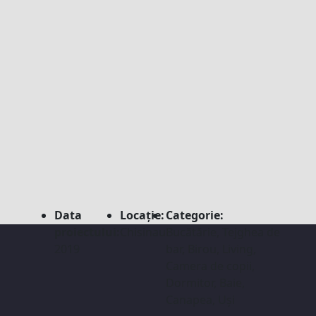
Data
Locație:
Categorie:
proiectului:
Chisinau
Bucătărie, Tejghea de
2019
bar, Birou, Living,
Camera de copii,
Dormitor, Baie,
Canapea, Uși