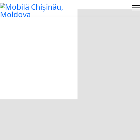
Project - Lux Rafinat
Sunteți aici:
Home
Galerie
Proiecte finisate
Project - Lux Rafinat