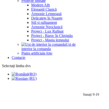
Proiecte finisate
Modern Alb
Eleganță Clasică
Armonie Lemnoasă
Delicatețe în Nuanțe
Stil și rafinament
Armonie Neoclasică
Project - Lux Rafinat
Project - Baroc în Chișinău
Project - Magia lemnului
Usi de
interior la comanda
Piatra artificiala foto
Contacte
Selectați limba dvs
Sunați 9-19
(+373) 79959552