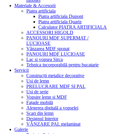
mobilei
Materiale & Accesorii
Piatra artificiala
Piatra artificiala Dupont
Piatra artificiala Quartz
Calculator PIATRA ARTIFICIALA
ACCESSORI HIGOLD
PANOURI MDF SUPERMAT /
LUCIOASE
Vânzarea MDF șponat
PANOURI MDF LUCIOASE
Lac si vopsea Sirca
Tehnica incorporabilă pentru bucatarie
Servicii
Construcții metalice decorative
Usi de lemn
PRELUCRARE MDF SI PAL
Usi de serie
Vopsire lemn si MDF
Fațade mobilă
Alegerea digitală a vopselei
Scari din lemn
Designul Interior
VÂNZARE PAL melaminat
Galerie