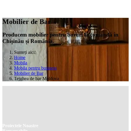
Mobilier de Bar
Producem mobilier pentru baruri la comandă în
Chișinău și România.
Sunteți aici:
Home
Mobila
Mobila pentru business
Mobilier de Bar
Tejghea de bar Moldova
Proiectele Noastre
Remarcabile