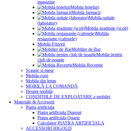
magazine
Mobila hoteluri
Mobila farmacii
Mobila spitale
(laborator)
Mobila gradinite (scoli)
Mobila
restaurante (cafenele)
Mobila Frizerii
Mobilier de Bar
Mobila pentru
club de noapte
Mobila Recepție
Scaune si mese
Mobila corp
Mobila din lemn
MOBILĂ LA COMANDĂ
Despre mobila
CONDIȚIILE DE EXPLOATARE a mobilei
Materiale & Accesorii
Piatra artificiala
Piatra artificiala Dupont
Piatra artificiala Quartz
Calculator PIATRA ARTIFICIALA
ACCESSORI HIGOLD