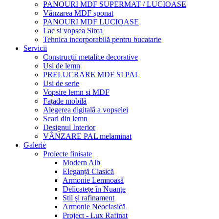
PANOURI MDF SUPERMAT / LUCIOASE
Vânzarea MDF șponat
PANOURI MDF LUCIOASE
Lac si vopsea Sirca
Tehnica incorporabilă pentru bucatarie
Servicii
Construcții metalice decorative
Usi de lemn
PRELUCRARE MDF SI PAL
Usi de serie
Vopsire lemn si MDF
Fațade mobilă
Alegerea digitală a vopselei
Scari din lemn
Designul Interior
VÂNZARE PAL melaminat
Galerie
Proiecte finisate
Modern Alb
Eleganță Clasică
Armonie Lemnoasă
Delicatețe în Nuanțe
Stil și rafinament
Armonie Neoclasică
Project - Lux Rafinat