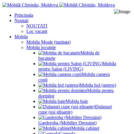
Principala
Noutati
NOUTATI
Loc vacant
Mobila
Mobila Moale (tapitata)
Mobila locuinte
Mobila de
bucatarie
Mobila
pentru Salon (LIVING)
Mobila camera
copii
Mobila hol (antreu)
Mobila pentru
dormitor
Mobila baie
Dulapuri
cupe (usi glisante)
Garderoba (Mobilier Dressing)
Mobila cabinet
Comoda