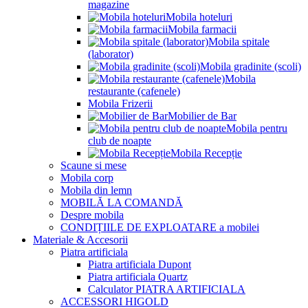
magazine
Mobila hoteluri
Mobila farmacii
Mobila spitale
(laborator)
Mobila gradinite (scoli)
Mobila
restaurante (cafenele)
Mobila Frizerii
Mobilier de Bar
Mobila pentru
club de noapte
Mobila Recepție
Scaune si mese
Mobila corp
Mobila din lemn
MOBILĂ LA COMANDĂ
Despre mobila
CONDIȚIILE DE EXPLOATARE a mobilei
Materiale & Accesorii
Piatra artificiala
Piatra artificiala Dupont
Piatra artificiala Quartz
Calculator PIATRA ARTIFICIALA
ACCESSORI HIGOLD