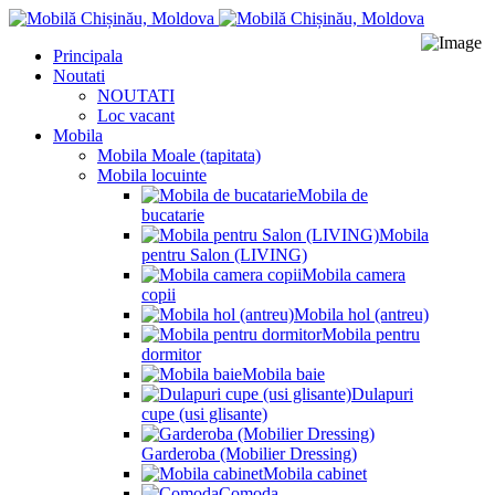
Principala
Noutati
NOUTATI
Loc vacant
Mobila
Mobila Moale (tapitata)
Mobila locuinte
Mobila de
bucatarie
Mobila
pentru Salon (LIVING)
Mobila camera
copii
Mobila hol (antreu)
Mobila pentru
dormitor
Mobila baie
Dulapuri
cupe (usi glisante)
Garderoba (Mobilier Dressing)
Mobila cabinet
Comoda