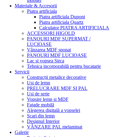
mobilei
Materiale & Accesorii
Piatra artificiala
Piatra artificiala Dupont
Piatra artificiala Quartz
Calculator PIATRA ARTIFICIALA
ACCESSORI HIGOLD
PANOURI MDF SUPERMAT /
LUCIOASE
Vânzarea MDF șponat
PANOURI MDF LUCIOASE
Lac si vopsea Sirca
Tehnica incorporabilă pentru bucatarie
Servicii
Construcții metalice decorative
Usi de lemn
PRELUCRARE MDF SI PAL
Usi de serie
Vopsire lemn si MDF
Fațade mobilă
Alegerea digitală a vopselei
Scari din lemn
Designul Interior
VÂNZARE PAL melaminat
Galerie