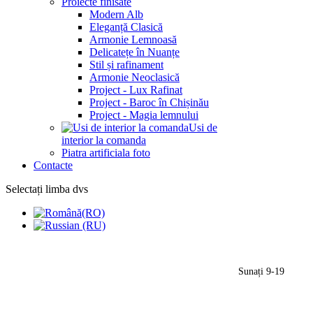
Proiecte finisate
Modern Alb
Eleganță Clasică
Armonie Lemnoasă
Delicatețe în Nuanțe
Stil și rafinament
Armonie Neoclasică
Project - Lux Rafinat
Project - Baroc în Chișinău
Project - Magia lemnului
Usi de
interior la comanda
Piatra artificiala foto
Contacte
Selectați limba dvs
Sunați 9-19
(+373) 79959552