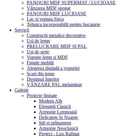
PANOURI MDF SUPERMAT / LUCIOASE
Vânzarea MDF șponat
PANOURI MDF LUCIOASE
Lac si vopsea Sirca
Tehnica incorporabilă pentru bucatarie
Servicii
Construcții metalice decorative
Usi de lemn
PRELUCRARE MDF SI PAL
Usi de serie
Vopsire lemn si MDF
Fațade mobilă
Alegerea digitală a vopselei
Scari din lemn
Designul Interior
VÂNZARE PAL melaminat
Galerie
Proiecte finisate
Modern Alb
Eleganță Clasică
Armonie Lemnoasă
Delicatețe în Nuanțe
Stil și rafinament
Armonie Neoclasică
Project - Lux Rafinat