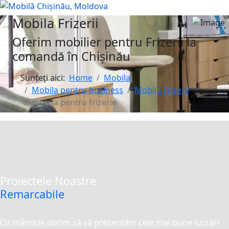
Mobila Frizerii
Oferim mobilier pentru Frizerii la
comandă în Chișinău
Sunteți aici:
Home
Mobila
Mobila pentru business
Mobila Frizerii
mobila pentru frizerie
Proiectele Noastre
Remarcabile
Cu mândrie dorim să vă prezentăm cele mai bune lucrări