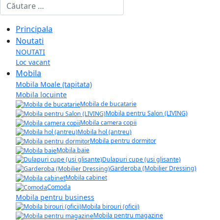
Cautare
Principala
Noutati
NOUTATI
Loc vacant
Mobila
Mobila Moale (tapitata)
Mobila locuinte
Mobila de bucatarie
Mobila pentru Salon (LIVING)
Mobila camera copii
Mobila hol (antreu)
Mobila pentru dormitor
Mobila baie
Dulapuri cupe (usi glisante)
Garderoba (Mobilier Dressing)
Mobila cabinet
Comoda
Mobila pentru business
Mobila birouri (oficii)
Mobila pentru magazine