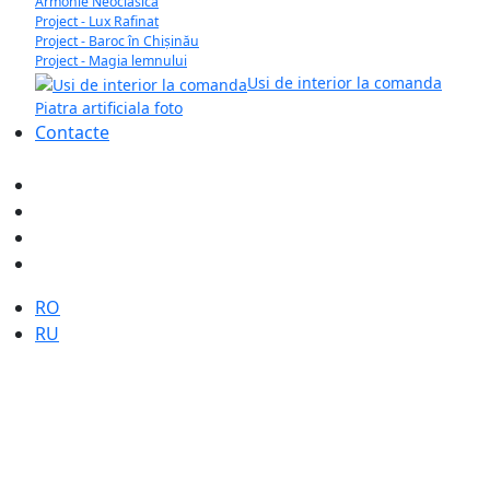
Armonie Neoclasică
Project - Lux Rafinat
Project - Baroc în Chișinău
Project - Magia lemnului
Usi de interior la comanda
Piatra artificiala foto
Contacte
Selectați limba dvs
RO
RU