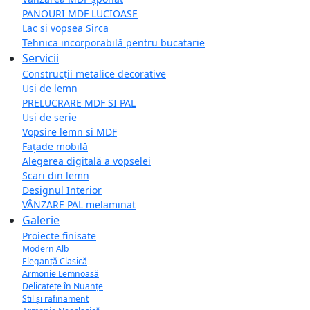
PANOURI MDF LUCIOASE
Lac si vopsea Sirca
Tehnica incorporabilă pentru bucatarie
Servicii
Construcții metalice decorative
Usi de lemn
PRELUCRARE MDF SI PAL
Usi de serie
Vopsire lemn si MDF
Fațade mobilă
Alegerea digitală a vopselei
Scari din lemn
Designul Interior
VÂNZARE PAL melaminat
Galerie
Proiecte finisate
Modern Alb
Eleganță Clasică
Armonie Lemnoasă
Delicatețe în Nuanțe
Stil și rafinament