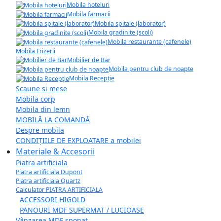
Mobila hoteluri
Mobila farmacii
Mobila spitale (laborator)
Mobila gradinite (scoli)
Mobila restaurante (cafenele)
Mobila Frizerii
Mobilier de Bar
Mobila pentru club de noapte
Mobila Recepție
Scaune si mese
Mobila corp
Mobila din lemn
MOBILĂ LA COMANDĂ
Despre mobila
CONDIȚIILE DE EXPLOATARE a mobilei
Materiale & Accesorii
Piatra artificiala
Piatra artificiala Dupont
Piatra artificiala Quartz
Calculator PIATRA ARTIFICIALA
ACCESSORI HIGOLD
PANOURI MDF SUPERMAT / LUCIOASE
Vânzarea MDF șponat