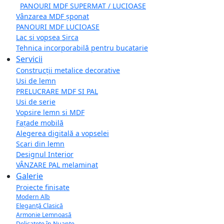
PANOURI MDF SUPERMAT / LUCIOASE
Vânzarea MDF șponat
PANOURI MDF LUCIOASE
Lac si vopsea Sirca
Tehnica incorporabilă pentru bucatarie
Servicii
Construcții metalice decorative
Usi de lemn
PRELUCRARE MDF SI PAL
Usi de serie
Vopsire lemn si MDF
Fațade mobilă
Alegerea digitală a vopselei
Scari din lemn
Designul Interior
VÂNZARE PAL melaminat
Galerie
Proiecte finisate
Modern Alb
Eleganță Clasică
Armonie Lemnoasă
Delicatețe în Nuanțe