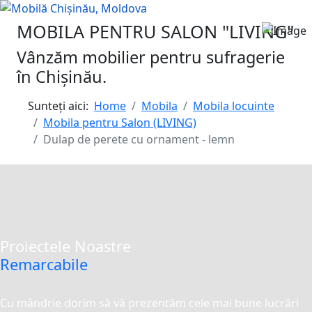
MOBILA PENTRU SALON "LIVING"
Vânzăm mobilier pentru sufragerie
în Chișinău.
Sunteți aici:
Home
Mobila
Mobila locuinte
Mobila pentru Salon (LIVING)
Dulap de perete cu ornament - lemn
Proiectele Noastre
Remarcabile
Cu mândrie dorim să vă prezentăm cele mai bune lucrări