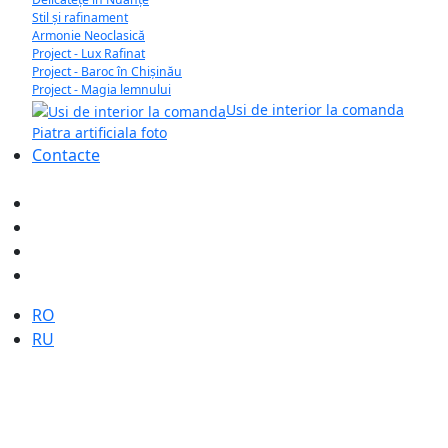
Stil și rafinament
Armonie Neoclasică
Project - Lux Rafinat
Project - Baroc în Chișinău
Project - Magia lemnului
Usi de interior la comanda
Piatra artificiala foto
Contacte
Selectați limba dvs
RO
RU