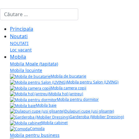
Cautare
Principala
Noutati
NOUTATI
Loc vacant
Mobila
Mobila Moale (tapitata)
Mobila locuinte
Mobila de bucatarie
Mobila pentru Salon (LIVING)
Mobila camera copii
Mobila hol (antreu)
Mobila pentru dormitor
Mobila baie
Dulapuri cupe (usi glisante)
Garderoba (Mobilier Dressing)
Mobila cabinet
Comoda
Mobila pentru business