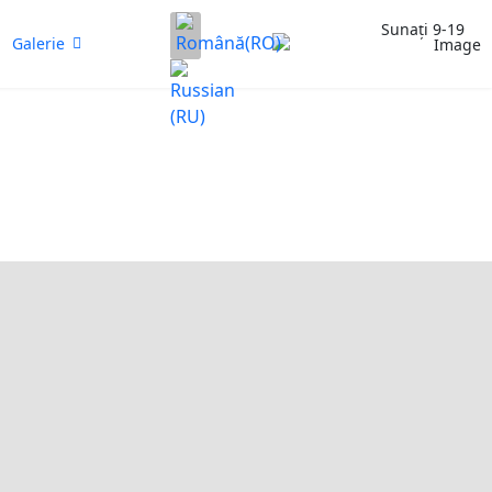
Selectați limba dvs
Sunați 9-19
Galerie
(+373)
79959552