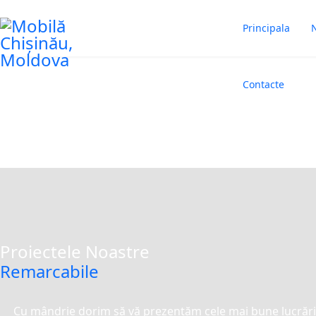
Principala
N
Mobila hol (antreu)
Contacte
Producem și vindem mobilă pentru hol în Moldov
Sunteți aici:
Home
Mobila
Mobila loc
Proiectele Noastre
Remarcabile
Cu mândrie dorim să vă prezentăm cele mai bune lucrări