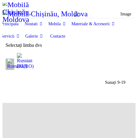
Principala
Noutati
Mobila
Materiale & Accesorii
Servicii
Galerie
Contacte
Mobila hol (antreu)
Selectați limba dvs
Producem și vindem mobilă pentru hol în Moldova.
Sunteți aici:
Home
Mobila
Mobila locuinte
Sunați 9-19
Mobila hol (antreu)
antreu Venera combinat
(+373) 79959552