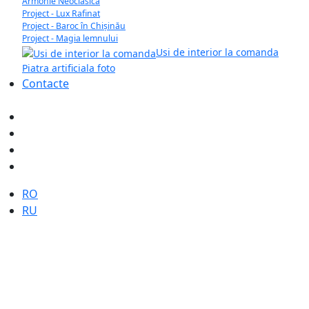
Armonie Neoclasică
Project - Lux Rafinat
Project - Baroc în Chișinău
Project - Magia lemnului
Usi de interior la comanda
Piatra artificiala foto
Contacte
Selectați limba dvs
RO
RU