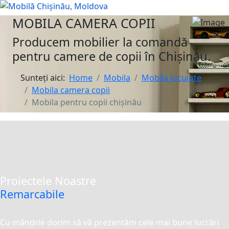
MOBILA CAMERA COPII
Producem mobilier la comandă
pentru camere de copii în Chișinău.
Sunteți aici:
Home
Mobila
Mobila locuinte
Mobila camera copii
Mobila pentru copii chișinău
Proiectele Noastre
Remarcabile
Cu mândrie dorim să vă prezentăm cele mai bune lucrări