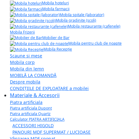
Mobila hoteluri
Mobila farmacii
Mobila spitale (laborator)
Mobila gradinite (scoli)
Mobila restaurante (cafenele)
Mobila Frizerii
Mobilier de Bar
Mobila pentru club de noapte
Mobila Recepție
Scaune si mese
Mobila corp
Mobila din lemn
MOBILĂ LA COMANDĂ
Despre mobila
CONDIȚIILE DE EXPLOATARE a mobilei
Materiale & Accesorii
Piatra artificiala
Piatra artificiala Dupont
Piatra artificiala Quartz
Calculator PIATRA ARTIFICIALA
ACCESSORI HIGOLD
PANOURI MDF SUPERMAT / LUCIOASE
Vânzarea MDF șponat