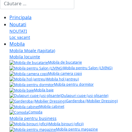
Cautare
Principala
Noutati
NOUTATI
Loc vacant
Mobila
Mobila Moale (tapitata)
Mobila locuinte
Mobila de bucatarie
Mobila pentru Salon (LIVING)
Mobila camera copii
Mobila hol (antreu)
Mobila pentru dormitor
Mobila baie
Dulapuri cupe (usi glisante)
Garderoba (Mobilier Dressing)
Mobila cabinet
Comoda
Mobila pentru business
Mobila birouri (oficii)
Mobila pentru magazine