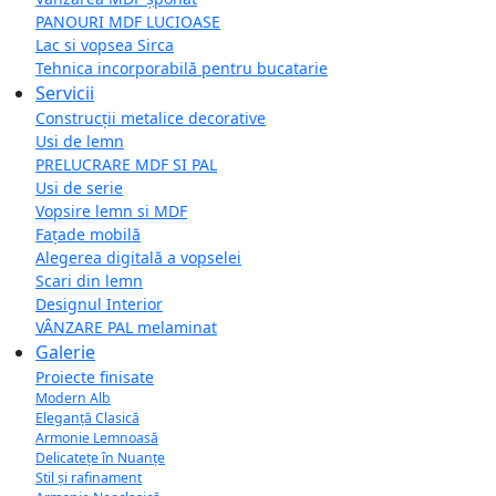
PANOURI MDF LUCIOASE
Lac si vopsea Sirca
Tehnica incorporabilă pentru bucatarie
Servicii
Construcții metalice decorative
Usi de lemn
PRELUCRARE MDF SI PAL
Usi de serie
Vopsire lemn si MDF
Fațade mobilă
Alegerea digitală a vopselei
Scari din lemn
Designul Interior
VÂNZARE PAL melaminat
Galerie
Proiecte finisate
Modern Alb
Eleganță Clasică
Armonie Lemnoasă
Delicatețe în Nuanțe
Stil și rafinament