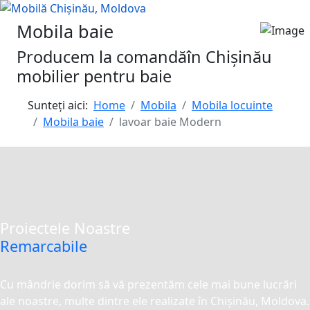
Mobila baie
Producem la comandăîn Chișinău
mobilier pentru baie
Sunteți aici:
Home
Mobila
Mobila locuinte
Mobila baie
lavoar baie Modern
Proiectele Noastre
Remarcabile
Cu mândrie dorim să vă prezentăm cele mai bune lucrări
ale noastre, multe dintre ele realizate în Chișinău, Moldova.