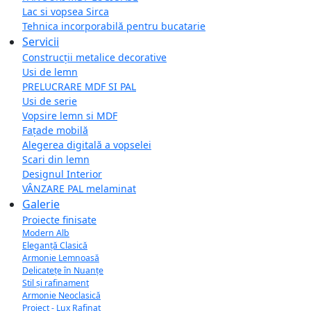
Lac si vopsea Sirca
Tehnica incorporabilă pentru bucatarie
Servicii
Construcții metalice decorative
Usi de lemn
PRELUCRARE MDF SI PAL
Usi de serie
Vopsire lemn si MDF
Fațade mobilă
Alegerea digitală a vopselei
Scari din lemn
Designul Interior
VÂNZARE PAL melaminat
Galerie
Proiecte finisate
Modern Alb
Eleganță Clasică
Armonie Lemnoasă
Delicatețe în Nuanțe
Stil și rafinament
Armonie Neoclasică
Project - Lux Rafinat