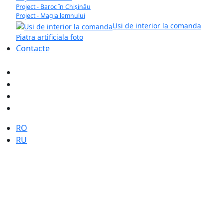
Project - Baroc în Chișinău
Project - Magia lemnului
Usi de interior la comanda
Piatra artificiala foto
Contacte
Selectați limba dvs
RO
RU