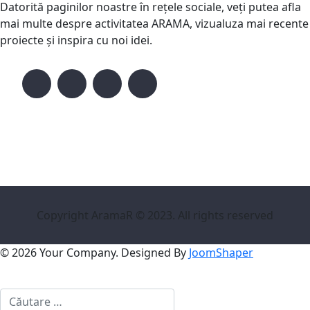
Datorită paginilor noastre în rețele sociale, veți putea afla
mai multe despre activitatea ARAMA, vizualuza mai recente
proiecte și inspira cu noi idei.
Copyright AramaR © 2023. All rights reserved
© 2026 Your Company. Designed By
JoomShaper
Cautare