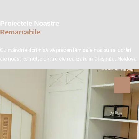
Proiectele Noastre
Remarcabile
Cu mândrie dorim să vă prezentăm cele mai bune lucrări
ale noastre, multe dintre ele realizate în Chișinău, Moldova.