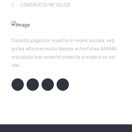
CONSRUCȚII METALICE
Datorită paginilor noastre în rețele sociale, veți
putea afla mai multe despre activitatea ARAMA,
vizualuza mai recente proiecte și inspira cu noi
idei.