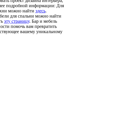
вать проект дизайна интерьера,
лее подробной информации: Для
ухни можно найти
здесь
.
ебели для спальни можно найти
ть
эту страницу
. Бар и мебель
ости помочь вам превратить
етствующее вашему уникальному