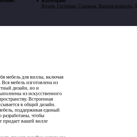
жение:
Категория:
Кухня, Гостиная, Спальня, Ванная комната, 
бя мебель для виллы, включая
 Вся мебель изготовлена из
нтный дизайн, но и
выполнены из искусственного
пространству. Встроенная
сывается в общий дизайн.
 мебель, поддерживая единый
о разработаны, чтобы
т придает вашей вилле