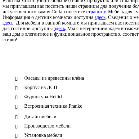
Если вы хотите узнать больше о наших продуктах или спланиро
мы приглашаем вас посетить наши страницы для получения бо
искусственного камня Corian посетите
страницу
. Мебель для к
Информация о детских комнатах доступна
здесь
. Сведения о м
здесь
. Для мебели в ванной комнате мы приглашаем вас посети
для гостиной доступны
здесь
. Мы с нетерпением ждем возможн
ваш дом в элегантное и функциональное пространство, соотв
стилю!
Фасады из древесины клёна
Корпус из ДСП
Фурнитура Hettich
Встроенная техника Franke
Дизайн мебели
Производство мебели
Установка мебели