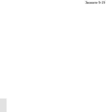
Звоните 9-19
(+373) 79959552