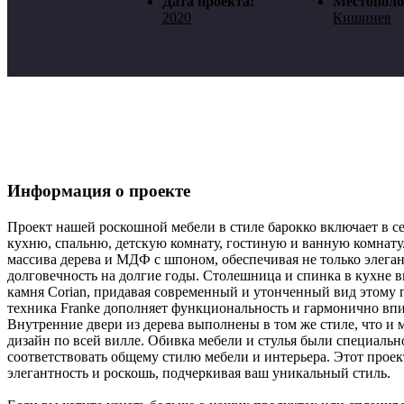
Дата проекта:
Местополо
2020
Кишинев
Информация о проекте
Проект нашей роскошной мебели в стиле барокко включает в се
кухню, спальню, детскую комнату, гостиную и ванную комнату.
массива дерева и МДФ с шпоном, обеспечивая не только элега
долговечность на долгие годы. Столешница и спинка в кухне 
камня Corian, придавая современный и утонченный вид этому 
техника Franke дополняет функциональность и гармонично впи
Внутренние двери из дерева выполнены в том же стиле, что и
дизайн по всей вилле. Обивка мебели и стулья были специальн
соответствовать общему стилю мебели и интерьера. Этот проек
элегантность и роскошь, подчеркивая ваш уникальный стиль.