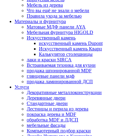
Мебель из дерева
Что вы ещё не знали о мебели
Правила ухода за мебелью
Материалы и фурнитура
Матовые МДФ панели AYA
Мебельная фурнитура HIGOLD
Искусственный камень
искусственный камень Dupont
Искусственный камень Кварц
Калькулятор столешницы
лаки и краски SIRCA
Встраиваемая техника для кухни
продажа шпонированной MDF
глянцевые панели мдф
продажа ламинированной ДСП
Услуги
Декоративные металлоконструкции
Деревянные двери
Стандартные двери
Лестницы и перила из дерева
покраска дерева и MDF
обработка MDF и ЛДСП
мебельные фасады
Компьютерный подбор краски