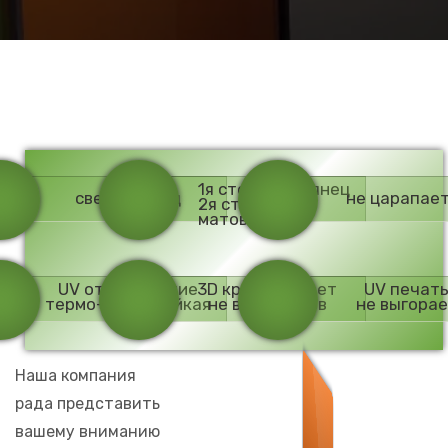
1я сторона-глянец
сверх глянец
не царапае
2я сторона-
матовая
UV отверждение
3D кромка в цвет
UV печат
термо-химостойкая
не видно швов
не выгора
Наша компания
рада представить
вашему вниманию