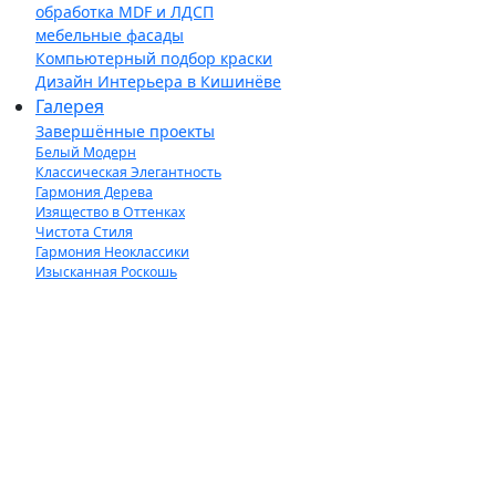
обработка MDF и ЛДСП
мебельные фасады
Компьютерный подбор краски
Дизайн Интерьера в Кишинёве
Галерея
Завершённые проекты
Белый Модерн
Классическая Элегантность
Гармония Дерева
Изящество в Оттенках
Чистота Стиля
Гармония Неоклассики
Изысканная Роскошь
Барокко в Кишинёве
Магия деревянной поверхности
Межкомнатные двери на заказ
Искусственный камень - объекты
Контакты
Новости
Вакансии
Новости