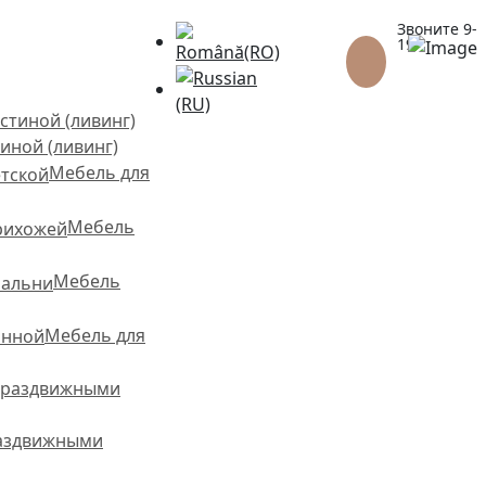
Звоните 9-
Выберите язык
19
(+373)
79959552
иной (ливинг)
Мебель для
Мебель
Мебель
Мебель для
раздвижными