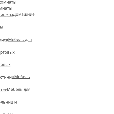
омнаты
Домашние
ды
Мебель для
говых
Мебель
Мебель для