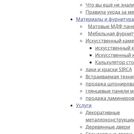
Что вы ещё не знал
Правила ухода за м
Материалы и фурнитура
Матовые МДФ пане
Мебельная фурнит
Искусственный кам
искусственный 
Искусственный 
Калькулятор ст
лаки и краски SIRCA
Встраиваемая техни
продажа шпониров
глянцевые панели 
продажа ламиниро
Услуги
Декоративные
металлоконструкци
Деревянные двери
Стандартные двери