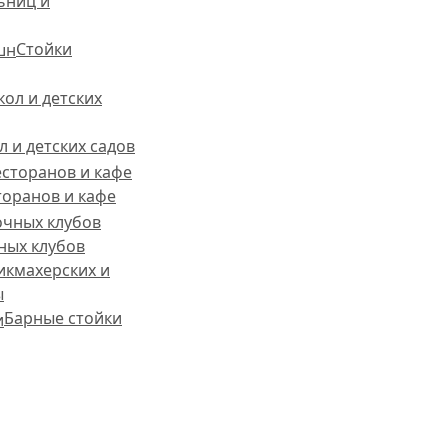
ьниц и
Стойки
 и детских садов
торанов и кафе
ных клубов
икмахерских и
ы
Барные стойки