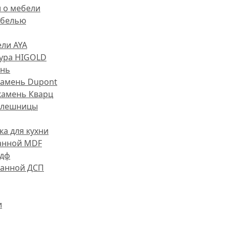
и о мебели
ебелью
ли AYA
ура HIGOLD
ень
камень Dupont
камень Кварц
олешницы
ка для кухни
анной MDF
мдф
ванной ДСП
и