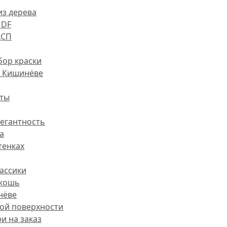
из дерева
MDF
ДСП
ор краски
в Кишинёве
ты
легантность
а
тенках
ассики
скошь
нёве
ой поверхности
и на заказ