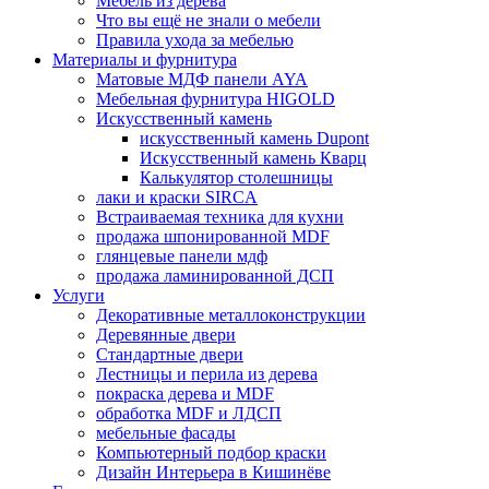
Мебель из дерева
Что вы ещё не знали о мебели
Правила ухода за мебелью
Материалы и фурнитура
Матовые МДФ панели AYA
Мебельная фурнитура HIGOLD
Искусственный камень
искусственный камень Dupont
Искусственный камень Кварц
Калькулятор столешницы
лаки и краски SIRCA
Встраиваемая техника для кухни
продажа шпонированной MDF
глянцевые панели мдф
продажа ламинированной ДСП
Услуги
Декоративные металлоконструкции
Деревянные двери
Стандартные двери
Лестницы и перила из дерева
покраска дерева и MDF
обработка MDF и ЛДСП
мебельные фасады
Компьютерный подбор краски
Дизайн Интерьера в Кишинёве