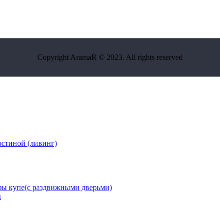
Copyright AramaR © 2023. All rights reserved
остиной (ливинг)
ы купе(с раздвижными дверьми)
ы