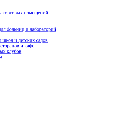
я торговых помещений
для больниц и лабораторий
я школ и детских садов
есторанов и кафе
ых клубов
ы