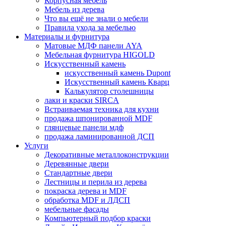
Корпусная мебель
Мебель из дерева
Что вы ещё не знали о мебели
Правила ухода за мебелью
Материалы и фурнитура
Матовые МДФ панели AYA
Мебельная фурнитура HIGOLD
Искусственный камень
искусственный камень Dupont
Искусственный камень Кварц
Калькулятор столешницы
лаки и краски SIRCA
Встраиваемая техника для кухни
продажа шпонированной MDF
глянцевые панели мдф
продажа ламинированной ДСП
Услуги
Декоративные металлоконструкции
Деревянные двери
Стандартные двери
Лестницы и перила из дерева
покраска дерева и MDF
обработка MDF и ЛДСП
мебельные фасады
Компьютерный подбор краски