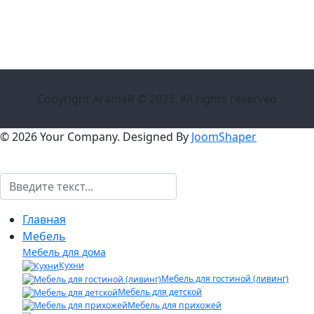
Copyright AramaR © 2023. All rights reserved
© 2026 Your Company. Designed By
JoomShaper
Поиск
Главная
Мебель
Мебель для дома
Кухни
Мебель для гостиной (ливинг)
Мебель для детской
Мебель для прихожей