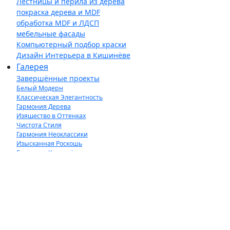
Лестницы и перила из дерева
покраска дерева и MDF
обработка MDF и ЛДСП
мебельные фасады
Компьютерный подбор краски
Дизайн Интерьера в Кишинёве
Галерея
Завершённые проекты
Белый Модерн
Классическая Элегантность
Гармония Дерева
Изящество в Оттенках
Чистота Стиля
Гармония Неоклассики
Изысканная Роскошь
Барокко в Кишинёве
Магия деревянной поверхности
Межкомнатные двери на заказ
Искусственный камень - объекты
Контакты
Новости
Вакансии
Новости