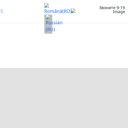
Выберите язык
Звоните 9-19
(+373)
79959552
соты
Мебель в парикмахерскую