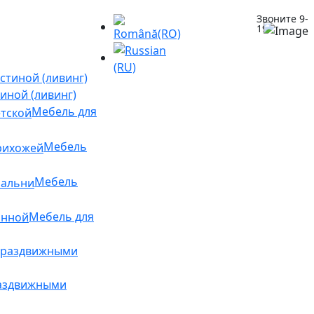
Звоните 9-
Выберите язык
19
(+373)
79959552
иной (ливинг)
Мебель для
Мебель
Мебель
Мебель для
раздвижными