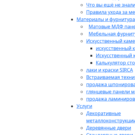
Что вы ещё не знал
Правила ухода за м
Материалы и фурнитура
Матовые МДФ пане
Мебельная фурнит
Искусственный кам
искусственный 
Искусственный 
Калькулятор ст
лаки и краски SIRCA
Встраиваемая техни
продажа шпониров
глянцевые панели 
продажа ламиниро
Услуги
Декоративные
металлоконструкци
Деревянные двери
Стандартные двери