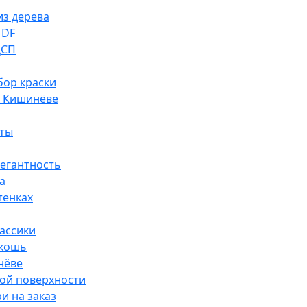
из дерева
MDF
ДСП
ор краски
в Кишинёве
ты
легантность
а
тенках
ассики
скошь
нёве
ой поверхности
и на заказ