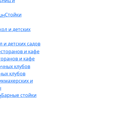
ьниц и
Стойки
 и детских садов
торанов и кафе
ных клубов
икмахерских и
ы
Барные стойки