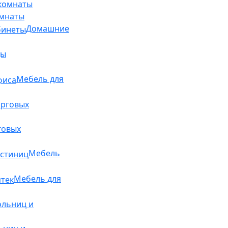
омнаты
Домашние
ды
Мебель для
говых
Мебель
Мебель для