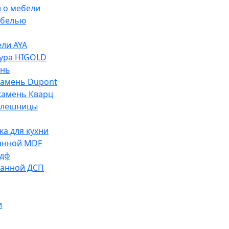
и о мебели
ебелью
ли AYA
ура HIGOLD
ень
камень Dupont
камень Кварц
олешницы
ка для кухни
анной MDF
мдф
ванной ДСП
и