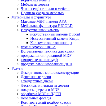
Корпусная мебель
Мебель из дерева
Что вы ещё не знали о мебели
Правила ухода за мебелью
Материалы и фурнитура
Матовые МДФ панели AYA
Мебельная фурнитура HIGOLD
Искусственный камень
искусственный камень Dupont
Искусственный камень Кварц
Калькулятор столешницы
лаки и краски SIRCA
Встраиваемая техника для кухни
продажа шпонированной MDF
глянцевые панели мдф
продажа ламинированной ДСП
Услуги
Декоративные металлоконструкции
Деревянные двери
Стандартные двери
Лестницы и перила из дерева
покраска дерева и MDF
обработка MDF и ЛДСП
мебельные фасады
Компьютерный подбор краски