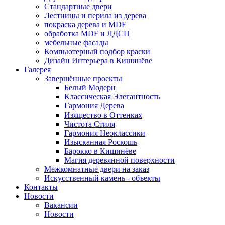
Стандартные двери
Лестницы и перила из дерева
покраска дерева и MDF
обработка MDF и ЛДСП
мебельные фасады
Компьютерный подбор краски
Дизайн Интерьера в Кишинёве
Галерея
Завершённые проекты
Белый Модерн
Классическая Элегантность
Гармония Дерева
Изящество в Оттенках
Чистота Стиля
Гармония Неоклассики
Изысканная Роскошь
Барокко в Кишинёве
Магия деревянной поверхности
Межкомнатные двери на заказ
Искусственный камень - объекты
Контакты
Новости
Вакансии
Новости