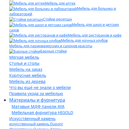
Мебель для аптек
Мебель для больниц и
лабораторий
Стойки ресепшн
Мебель для школ и детских
садов
Мебель для ресторанов и кафе
Мебель для ночных клубов
Мебель для парикмахерских и салонов красоты
Барные стойки
Мягкая мебель
Стулья и столы
Мебель на заказ
Корпусная мебель
Мебель из дерева
Что вы ещё не знали о мебели
Правила ухода за мебелью
Материалы и фурнитура
Матовые МДФ панели AYA
Мебельная фурнитура HIGOLD
Искусственный камень
искусственный камень Dupont