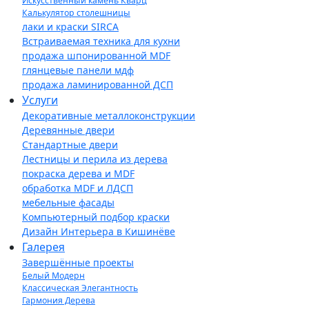
Искусственный камень Кварц
Калькулятор столешницы
лаки и краски SIRCA
Встраиваемая техника для кухни
продажа шпонированной MDF
глянцевые панели мдф
продажа ламинированной ДСП
Услуги
Декоративные металлоконструкции
Деревянные двери
Стандартные двери
Лестницы и перила из дерева
покраска дерева и MDF
обработка MDF и ЛДСП
мебельные фасады
Компьютерный подбор краски
Дизайн Интерьера в Кишинёве
Галерея
Завершённые проекты
Белый Модерн
Классическая Элегантность
Гармония Дерева