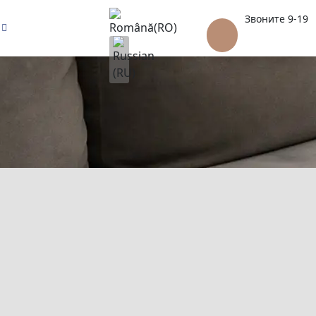
Выберите язык
Звоните 9-19
(+373)
79959552