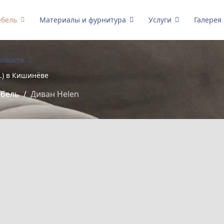
бель
Материалы и фурнитура
Услуги
Галерея
овости
р.) в Кишинёве
ебель
Диван Helen