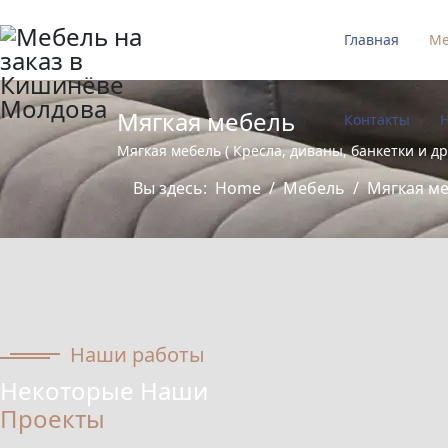
Главная
Ме
Мягкая мебель
Контакты
Н
Мягкая мебель ( Кресла, диваны, банкетки и д
Вы здесь:
Home
Мебель
Мягкая м
Наши работы
Некоторые Наши
Проекты