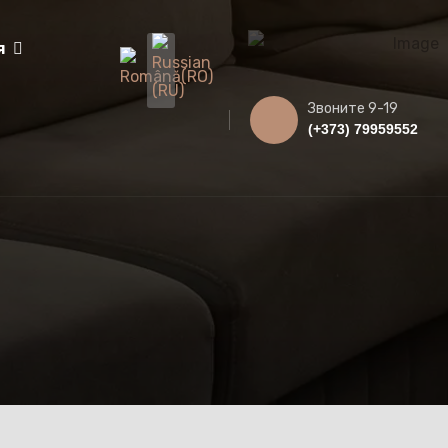
Выберите язык
я
Звоните 9-19
(+373) 79959552