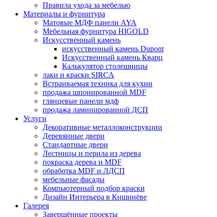
Правила ухода за мебелью
Материалы и фурнитура
Матовые МДФ панели AYA
Мебельная фурнитура HIGOLD
Искусственный камень
искусственный камень Dupont
Искусственный камень Кварц
Калькулятор столешницы
лаки и краски SIRCA
Встраиваемая техника для кухни
продажа шпонированной MDF
глянцевые панели мдф
продажа ламинированной ДСП
Услуги
Декоративные металлоконструкции
Деревянные двери
Стандартные двери
Лестницы и перила из дерева
покраска дерева и MDF
обработка MDF и ЛДСП
мебельные фасады
Компьютерный подбор краски
Дизайн Интерьера в Кишинёве
Галерея
Завершённые проекты