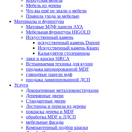
Корпусная мебель
Мебель из дерева
Что вы ещё не знали о мебели
Правила ухода за мебелью
Материалы и фурнитура
Матовые МДФ панели AYA
Мебельная фурнитура HIGOLD
Искусственный камень
искусственный камень Dupont
Искусственный камень Кварц
Калькулятор столешницы
лаки и краски SIRCA
Встраиваемая техника для кухни
продажа шпонированной MDF
глянцевые панели мдф
продажа ламинированной ДСП
Услуги
Декоративные металлоконструкции
Деревянные двери
Стандартные двери
Лестницы и перила из дерева
покраска дерева и MDF
обработка MDF и ЛДСП
мебельные фасады
Компьютерный подбор краски